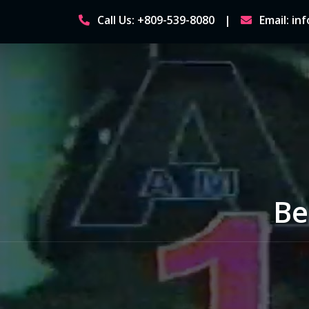
Skip
Call Us: +809-539-8080
Email: i
to
content
Be