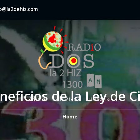
nfo@la2dehiz.com
neficios de la Ley de C
Inicio
En Vivo
Historia
P
r
Home
i
m
a