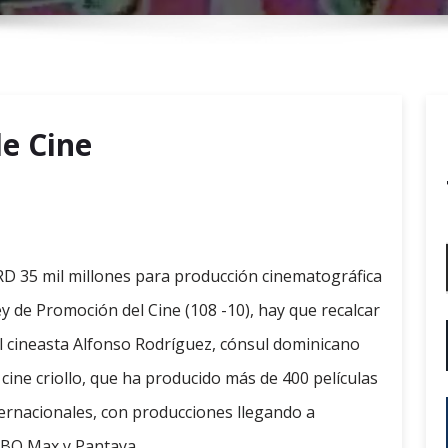
r
y
M
e
n
de Cine
u
RD 35 mil millones para producción cinematográfica
Ley de Promoción del Cine (108 -10), hay que recalcar
el cineasta Alfonso Rodríguez, cónsul dominicano
 cine criollo, que ha producido más de 400 películas
ernacionales, con producciones llegando a
HBO Max y Pantaya.