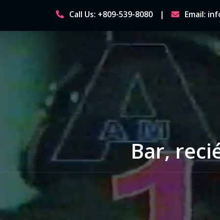
Skip
Call Us: +809-539-8080
Email: i
to
content
Bar, rec