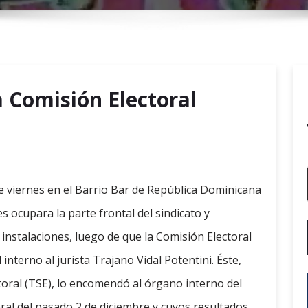
r
y
M
e
n
a Comisión Electoral
u
e viernes en el Barrio Bar de República Dominicana
ocupara la parte frontal del sindicato y
nstalaciones, luego de que la Comisión Electoral
interno al jurista Trajano Vidal Potentini. Éste,
ctoral (TSE), lo encomendó al órgano interno del
ral del pasado 2 de diciembre y cuyos resultados