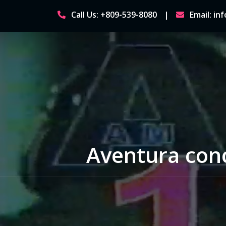
Skip
Call Us: +809-539-8080
Email: i
to
content
Aventura conc