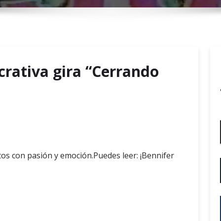
r
y
M
e
n
crativa gira “Cerrando
u
tos con pasión y emoción.Puedes leer: ¡Bennifer