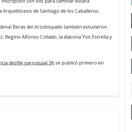
a inscripción con kits para caminar estará
la Arquidiócesis de Santiago de los Caballeros.
rdenal Beras del Arzobispado también estuvieron
, Regino Alfonso Collado, la diácona Ysis Estrella y
cia desfile parroquial 3K
se publicó primero en