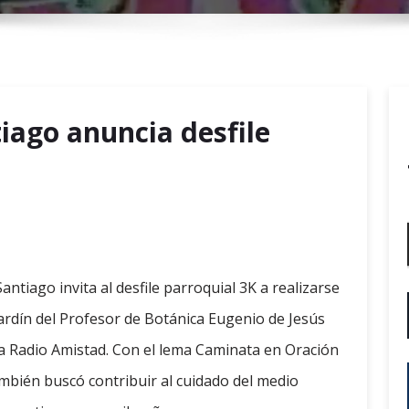
r
y
M
e
n
iago anuncia desfile
u
ntiago invita al desfile parroquial 3K a realizarse
jardín del Profesor de Botánica Eugenio de Jesús
ica Radio Amistad. Con el lema Caminata en Oración
mbién buscó contribuir al cuidado del medio