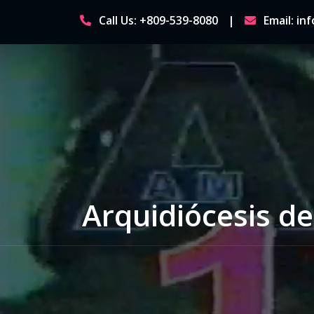
Skip
Call Us: +809-539-8080
Email: i
to
content
Arquidiócesis de