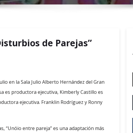
r
y
M
e
n
isturbios de Parejas”
u
julio en la Sala Julio Alberto Hernández del Gran
a es productora ejecutiva, Kimberly Castillo es
oductora ejecutiva. Franklin Rodríguez y Ronny
ias, “Unóio entre pareja” es una adaptación más