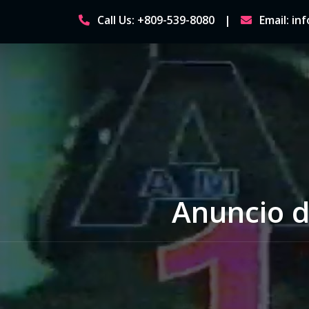
Skip
Call Us: +809-539-8080
Email: i
to
content
Anuncio d