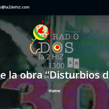
nfo@la2dehiz.com
e la obra “Disturbios d
Inicio
En Vivo
Historia
P
r
Home
i
m
a