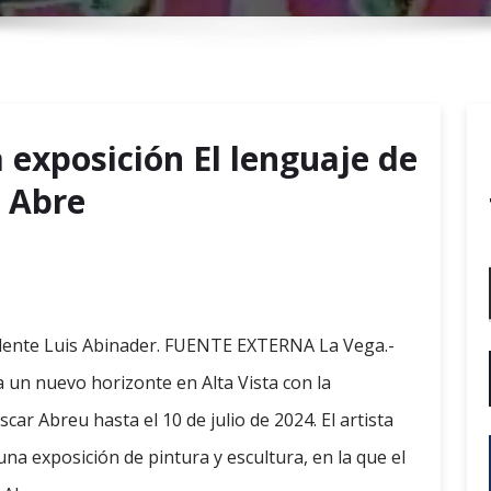
r
y
M
e
n
a exposición El lenguaje de
u
 Abre
idente Luis Abinader. FUENTE EXTERNA La Vega.-
un nuevo horizonte en Alta Vista con la
car Abreu hasta el 10 de julio de 2024. El artista
na exposición de pintura y escultura, en la que el