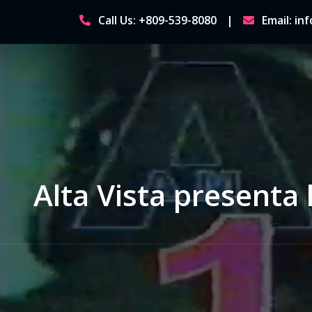
Skip
Call Us: +809-539-8080
Email: i
to
content
Alta Vista presenta 