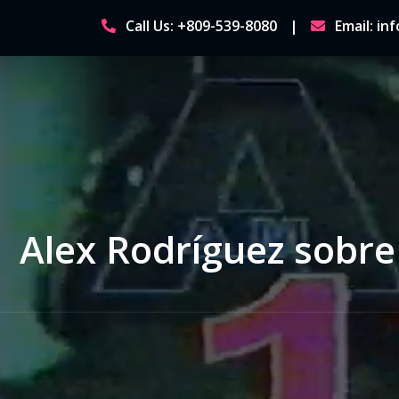
Skip
Call Us: +809-539-8080
Email: i
to
content
Alex Rodríguez sobr