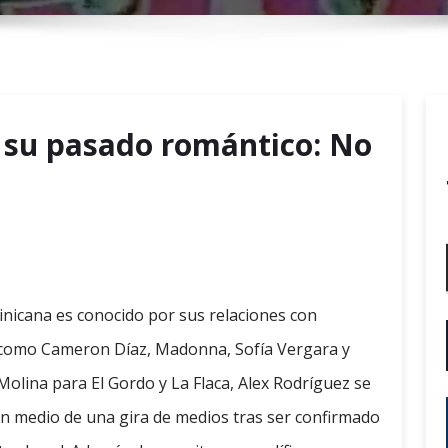
r
y
M
e
n
 su pasado romántico: No
u
o
inicana es conocido por sus relaciones con
ca como Cameron Díaz, Madonna, Sofía Vergara y
Molina para El Gordo y La Flaca, Alex Rodríguez se
n medio de una gira de medios tras ser confirmado