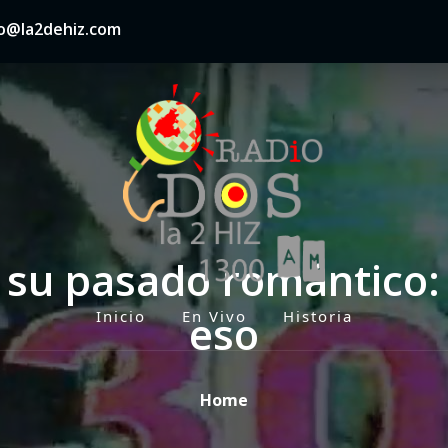
nfo@la2dehiz.com
e su pasado romántico:
eso
Inicio
En Vivo
Historia
P
r
i
Home
m
a