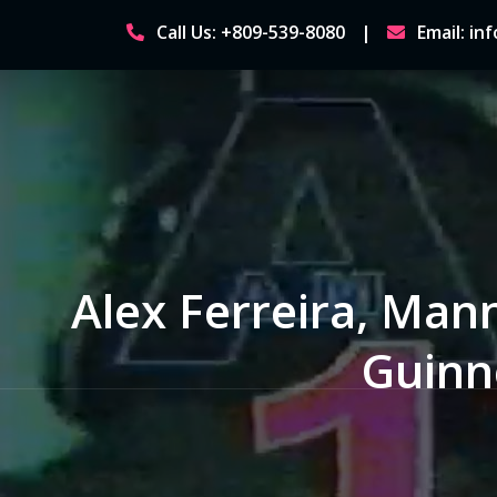
Skip
Call Us: +809-539-8080
Email: i
to
content
Alex Ferreira, Mann
Guinn