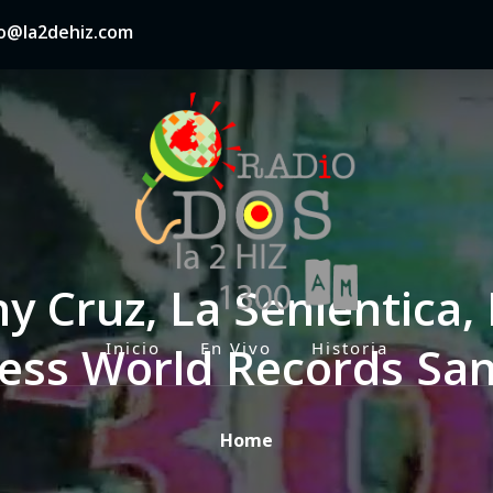
nfo@la2dehiz.com
y Cruz, La Senientica, 
ess World Records Sa
Inicio
En Vivo
Historia
P
r
i
Home
m
a