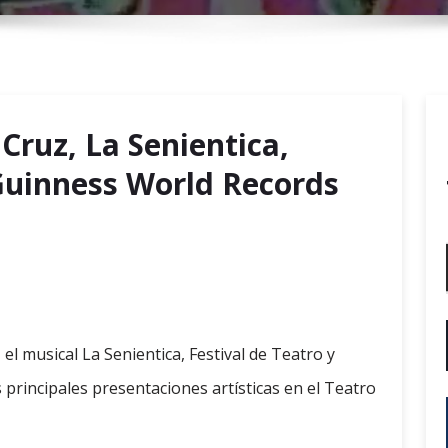
r
y
M
e
n
Cruz, La Senientica,
u
 Guinness World Records
el musical La Senientica, Festival de Teatro y
principales presentaciones artísticas en el Teatro