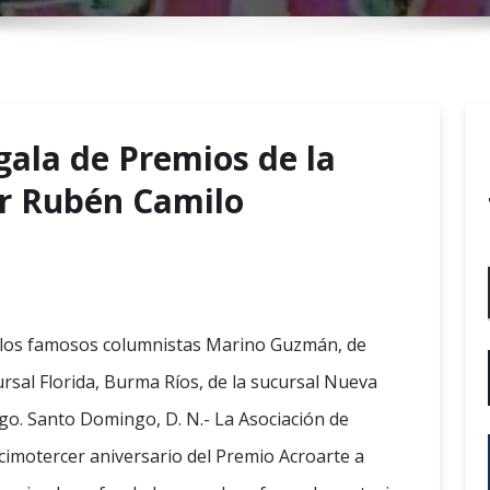
r
y
M
e
n
gala de Premios de la
u
or Rubén Camilo
 los famosos columnistas Marino Guzmán, de
rsal Florida, Burma Ríos, de la sucursal Nueva
ago. Santo Domingo, D. N.- La Asociación de
ecimotercer aniversario del Premio Acroarte a