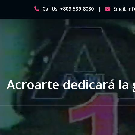
Skip
Call Us: +809-539-8080
Email: i
to
content
Acroarte dedicará la 