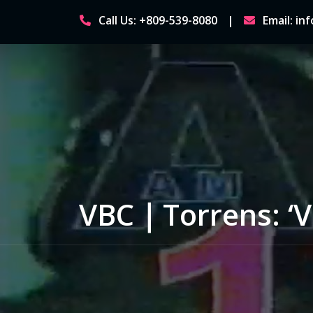
Skip
Call Us: +809-539-8080
Email: i
to
content
VBC｜Torrens: ‘Vic