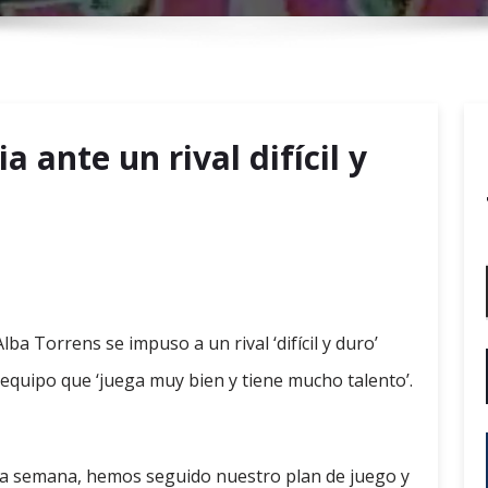
r
y
M
e
n
 ante un rival difícil y
u
ba Torrens se impuso a un rival ‘difícil y duro’
quipo que ‘juega muy bien y tiene mucho talento’.
la semana, hemos seguido nuestro plan de juego y