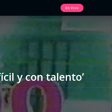
En Vivo
cil y con talento’