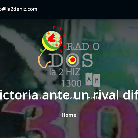
nfo@la2dehiz.com
toria ante un rival difí
Inicio
En Vivo
Historia
P
r
Home
i
m
a